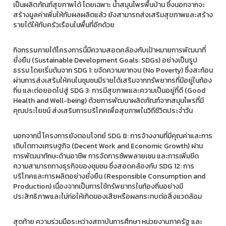
เป็นผลิตภัณฑ์สุขภาพได้ โดยเฉพาะ น้ำสมุนไพรพื้นบ้าน ซึ่งนอกจากจะ
สร้างมูลค่าเพิ่มให้กับผลผลิตแล้ว ยังสามารถส่งเสริมสุขภาพและสร้าง
รายได้ให้กับครัวเรือนในพื้นที่อีกด้วย
กิจกรรมภายใต้โครงการนี้มีความสอดคล้องกับเป้าหมายการพัฒนาที่
ยั่งยืน (Sustainable Development Goals: SDGs) อย่างเป็นรูป
ธรรม โดยเริ่มต้นจาก SDG 1: ขจัดความยากจน (No Poverty) ซึ่งสะท้อน
ผ่านการส่งเสริมให้คนในชุมชนมีรายได้เสริมจากทรัพยากรที่มีอยู่ในท้อง
ถิ่น และต่อยอดไปสู่ SDG 3: การมีสุขภาพและความเป็นอยู่ที่ดี (Good
Health and Well-being) ด้วยการพัฒนาผลิตภัณฑ์จากสมุนไพรที่มี
คุณประโยชน์ ส่งเสริมการบริโภคเพื่อสุขภาพในวิถีชีวิตประจำวัน
นอกจากนี้ โครงการยังตอบโจทย์ SDG 8: การจ้างงานที่มีคุณค่าและการ
เติบโตทางเศรษฐกิจ (Decent Work and Economic Growth) ผ่าน
การพัฒนาทักษะด้านอาชีพ การจัดการซัพพลายเชน และการเพิ่มขีด
ความสามารถทางธุรกิจของชุมชน ซึ่งสอดคล้องกับ SDG 12: การ
บริโภคและการผลิตอย่างยั่งยืน (Responsible Consumption and
Production) เนื่องจากเป็นการใช้ทรัพยากรในท้องถิ่นอย่างมี
ประสิทธิภาพและไม่ก่อให้เกิดของเสียหรือผลกระทบต่อสิ่งแวดล้อม
สุดท้าย ความร่วมมือระหว่างสถาบันการศึกษา หน่วยงานภาครัฐ และ