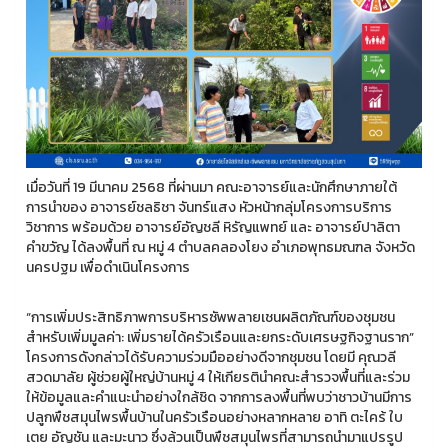
เมื่อวันที่ 19 มีนาคม 2568 ที่ผ่านมา คณะอาจารย์และนักศึกษาภายใต้
การนำของ อาจารย์ชลธิชา จันทร์แสง หัวหน้ากลุ่มโครงการบริการ
วิชาการ พร้อมด้วย อาจารย์อัญชลี หิรัญแพทย์ และ อาจารย์ปาลิตา
คำขวัญ ได้ลงพื้นที่ ณ หมู่ 4 ตำบลคลองโยง อำเภอพุทธมณฑล จังหวัด
นครปฐม เพื่อดำเนินโครงการ
“การเพิ่มประสิทธิภาพการบริหารซัพพลายเชนผลิตภัณฑ์ของชุมชน
สำหรับเพิ่มมูลค่า: เพิ่มรายได้ครัวเรือนและยกระดับเศรษฐกิจฐานราก”
โครงการดังกล่าวได้รับความร่วมมืออย่างดีจากชุมชน โดยมี คุณวลี
สวดมาลัย ผู้ช่วยผู้ใหญ่บ้านหมู่ 4 ให้เกียรตินำคณะสำรวจพื้นที่และร่วม
ให้ข้อมูลและคำแนะนำอย่างใกล้ชิด จากการลงพื้นที่พบว่าชาวบ้านมีการ
ปลูกพืชสมุนไพรพื้นบ้านในครัวเรือนอย่างหลากหลาย อาทิ ตะไคร้ ใบ
เตย อัญชัน และมะนาว ซึ่งล้วนเป็นพืชสมุนไพรที่สามารถนำมาแปรรูป