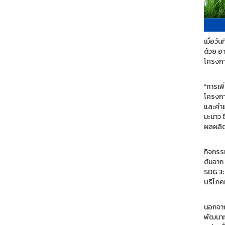
เมื่อวั
ด้วย อ
โครงก
“การเพ
โครงการ
และคำแ
มะนาว ซ
ผลผลิต
กิจกรร
ต้นจาก 
SDG 3:
บริโภคเ
นอกจาก
พัฒนาท