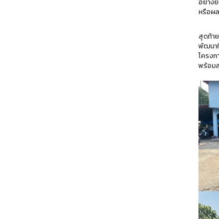
อย่างย
หรือผล
สุดท้าย
พัฒนาที
โครงกา
พร้อมสร