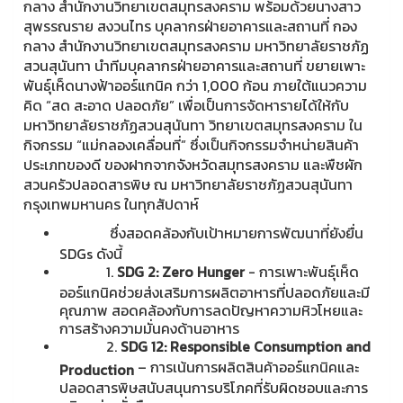
กลาง สำนักงานวิทยาเขตสมุทรสงคราม พร้อมด้วยนางสาว
สุพรรณราย สงวนไทร บุคลากรฝ่ายอาคารและสถานที่ กอง
กลาง สำนักงานวิทยาเขตสมุทรสงคราม มหาวิทยาลัยราชภัฏ
สวนสุนันทา นำทีมบุคลากรฝ่ายอาคารและสถานที่ ขยายเพาะ
พันธุ์เห็ดนางฟ้าออร์แกนิค กว่า 1,000 ก้อน ภายใต้แนวความ
คิด “สด สะอาด ปลอดภัย” เพื่อเป็นการจัดหารายได้ให้กับ
มหาวิทยาลัยราชภัฏสวนสุนันทา วิทยาเขตสมุทรสงคราม ใน
กิจกรรม “แม่กลองเคลื่อนที่” ซึ่งเป็นกิจกรรมจำหน่ายสินค้า
ประเภทของดี ของฝากจากจังหวัดสมุทรสงคราม และพืชผัก
สวนครัวปลอดสารพิษ ณ มหาวิทยาลัยราชภัฏสวนสุนันทา
กรุงเทพมหานคร ในทุกสัปดาห์
ซึ่งสอดคล้องกับเป้าหมายการพัฒนาที่ยังยื่น
SDGs ดังนี้
1.
SDG 2: Zero Hunger
- การเพาะพันธุ์เห็ด
ออร์แกนิคช่วยส่งเสริมการผลิตอาหารที่ปลอดภัยและมี
คุณภาพ สอดคล้องกับการลดปัญหาความหิวโหยและ
การสร้างความมั่นคงด้านอาหาร
2.
SDG 12: Responsible Consumption and
– การเน้นการผลิตสินค้าออร์แกนิคและ
Production
ปลอดสารพิษสนับสนุนการบริโภคที่รับผิดชอบและการ