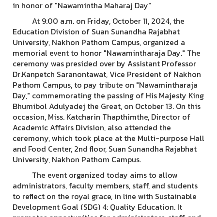
in honor of "Nawamintha Maharaj Day"
At 9:00 a.m. on Friday, October 11, 2024, the
Education Division of Suan Sunandha Rajabhat
University, Nakhon Pathom Campus, organized a
memorial event to honor "Nawamintharaja Day." The
ceremony was presided over by Assistant Professor
Dr.Kanpetch Saranontawat, Vice President of Nakhon
Pathom Campus, to pay tribute on "Nawamintharaja
Day," commemorating the passing of His Majesty King
Bhumibol Adulyadej the Great, on October 13. On this
occasion, Miss. Katcharin Thapthimthe, Director of
Academic Affairs Division, also attended the
ceremony, which took place at the Multi-purpose Hall
and Food Center, 2nd floor, Suan Sunandha Rajabhat
University, Nakhon Pathom Campus.
The event organized today aims to allow
administrators, faculty members, staff, and students
to reflect on the royal grace, in line with Sustainable
Development Goal (SDG) 4: Quality Education. It