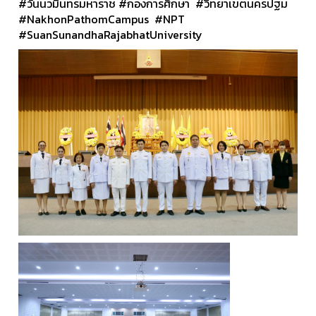
#วันนวมินทรมหาราช
#กองการศึกษา
#วิทยาเขตนครปฐม
#NakhonPathomCampus
#NPT
#SuanSunandhaRajabhatUniversity