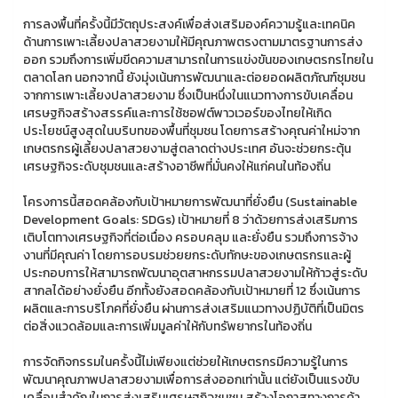
การลงพื้นที่ครั้งนี้มีวัตถุประสงค์เพื่อส่งเสริมองค์ความรู้และเทคนิค
ด้านการเพาะเลี้ยงปลาสวยงามให้มีคุณภาพตรงตามมาตรฐานการส่ง
ออก รวมถึงการเพิ่มขีดความสามารถในการแข่งขันของเกษตรกรไทยใน
ตลาดโลก นอกจากนี้ ยังมุ่งเน้นการพัฒนาและต่อยอดผลิตภัณฑ์ชุมชน
จากการเพาะเลี้ยงปลาสวยงาม ซึ่งเป็นหนึ่งในแนวทางการขับเคลื่อน
เศรษฐกิจสร้างสรรค์และการใช้ซอฟต์พาวเวอร์ของไทยให้เกิด
ประโยชน์สูงสุดในบริบทของพื้นที่ชุมชน โดยการสร้างคุณค่าใหม่จาก
เกษตรกรผู้เลี้ยงปลาสวยงามสู่ตลาดต่างประเทศ อันจะช่วยกระตุ้น
เศรษฐกิจระดับชุมชนและสร้างอาชีพที่มั่นคงให้แก่คนในท้องถิ่น
โครงการนี้สอดคล้องกับเป้าหมายการพัฒนาที่ยั่งยืน (Sustainable
Development Goals: SDGs) เป้าหมายที่ 8 ว่าด้วยการส่งเสริมการ
เติบโตทางเศรษฐกิจที่ต่อเนื่อง ครอบคลุม และยั่งยืน รวมถึงการจ้าง
งานที่มีคุณค่า โดยการอบรมช่วยยกระดับทักษะของเกษตรกรและผู้
ประกอบการให้สามารถพัฒนาอุตสาหกรรมปลาสวยงามให้ก้าวสู่ระดับ
สากลได้อย่างยั่งยืน อีกทั้งยังสอดคล้องกับเป้าหมายที่ 12 ซึ่งเน้นการ
ผลิตและการบริโภคที่ยั่งยืน ผ่านการส่งเสริมแนวทางปฏิบัติที่เป็นมิตร
ต่อสิ่งแวดล้อมและการเพิ่มมูลค่าให้กับทรัพยากรในท้องถิ่น
การจัดกิจกรรมในครั้งนี้ไม่เพียงแต่ช่วยให้เกษตรกรมีความรู้ในการ
พัฒนาคุณภาพปลาสวยงามเพื่อการส่งออกเท่านั้น แต่ยังเป็นแรงขับ
เคลื่อนสำคัญในการส่งเสริมเศรษฐกิจชุมชน สร้างโอกาสทางการค้า