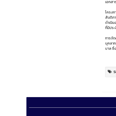
เอกสาร
โครงการ
สันติภ
ดำเนิน
ที่มีป
การจัดอ
บุคลาก
บาล ซึ
S