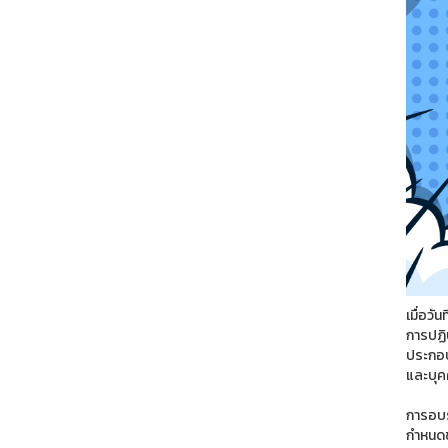
เมื่อว
การปฏิบ
ประกอบ
และบุค
การอบร
กำหนดข