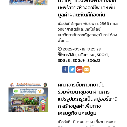
ความรู้ “แป้งพิมพ์ผ้าสีเปลือก
มะพร้าว” สร้างอาชีพและเพิ่ม
มูลค่าผลิตภัณฑ์ท้องถิ่น
เมื่อวันที่ 8 กุมภาพันธ์ พ.ศ. 2568 คณะ
วิทยาศาสตร์และเทคโนโลยี
มหาวิทยาลัยราชภัฏสวนสุนันทา ได้ลง
พื้นท ...
2025-09-16 18:29:23
การวิจัย
,
นวัตกรรม
,
SDGs1
,
SDGs8
,
SDGs9
,
SDGs12
คณาจารย์มหาวิทยาลัย
ร่วมพัฒนาชุมชน ผ่านการ
แปรรูปมะกรูดเป็นสบู่ออร์แกนิ
ก สร้างมูลค่าเพิ่มทาง
เศรษฐกิจ นครปฐม
เมื่อวันที่ 1 มีนาคม 2568 ที่ผ่านมาคณะ