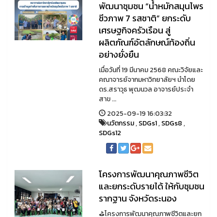
พัฒนาชุมชน “น้ำหมักสมุนไพร
ชีวภาพ 7 รสชาติ” ยกระดับ
เศรษฐกิจครัวเรือน สู่
ผลิตภัณฑ์อัตลักษณ์ท้องถิ่น
อย่างยั่งยืน
เมื่อวันที่ 19 มีนาคม 2568 คณะวิจัยและ
คณาจารย์จากมหาวิทยาลัยฯ นำโดย
ดร.สราวุธ พุฒนวล อาจารย์ประจำ
สาข ...
2025-09-19 16:03:32
นวัตกรรม
,
SDGs1
,
SDGs8
,
SDGs12
โครงการพัฒนาคุณภาพชีวิต
และยกระดับรายได้ ให้กับชุมชน
รากฐาน จังหวัดระนอง
⛳️โครงการพัฒนาคุณภาพชีวิตและยก