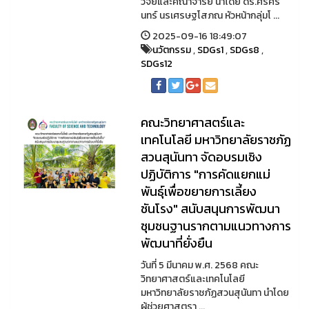
วิจัยและคณาจารย์ นำโดย ดร.ศรีศริ
นทร์ นรเศรษฐโสภณ หัวหน้ากลุ่มโ ...
2025-09-16 18:49:07
นวัตกรรม
,
SDGs1
,
SDGs8
,
SDGs12
คณะวิทยาศาสตร์และ
เทคโนโลยี มหาวิทยาลัยราชภัฏ
สวนสุนันทา จัดอบรมเชิง
ปฏิบัติการ "การคัดแยกแม่
พันธุ์เพื่อขยายการเลี้ยง
ชันโรง" สนับสนุนการพัฒนา
ชุมชนฐานรากตามแนวทางการ
พัฒนาที่ยั่งยืน
วันที่ 5 มีนาคม พ.ศ. 2568 คณะ
วิทยาศาสตร์และเทคโนโลยี
มหาวิทยาลัยราชภัฏสวนสุนันทา นำโดย
ผู้ช่วยศาสตรา ...